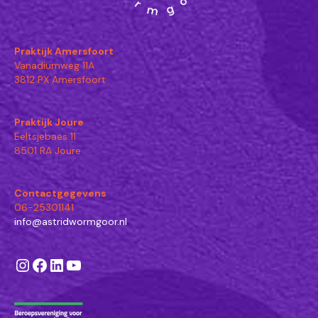
Praktijk Amersfoort
Vanadiumweg 11A
3812 PX Amersfoort
Praktijk Joure
Eeltsjebaes 11
8501 RA Joure
Contactgegevens
06-25301141
info@astridwormgoor.nl
Instagram
Facebook
LinkedIn
YouTube