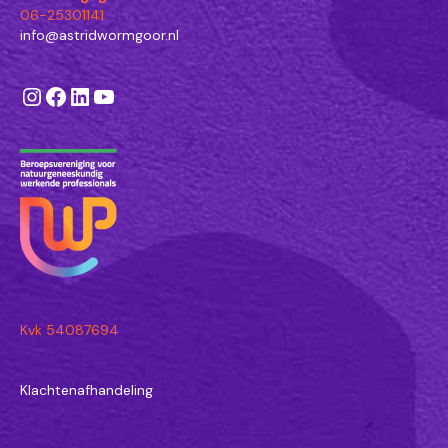
06-25301141
info@astridwormgoor.nl
Instagram
Facebook
LinkedIn
YouTube
Kvk 54087694
Klachtenafhandeling