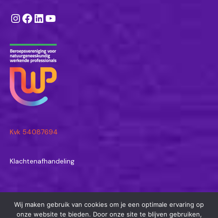
Instagram
Facebook
LinkedIn
YouTube
Kvk 54087694
Klachtenafhandeling
Wij maken gebruik van cookies om je een optimale ervaring op
© 2026 Astrid Wormgoor - Natuurgeneeskundige in Amersfoort en
onze website te bieden. Door onze site te blijven gebruiken,
Joure