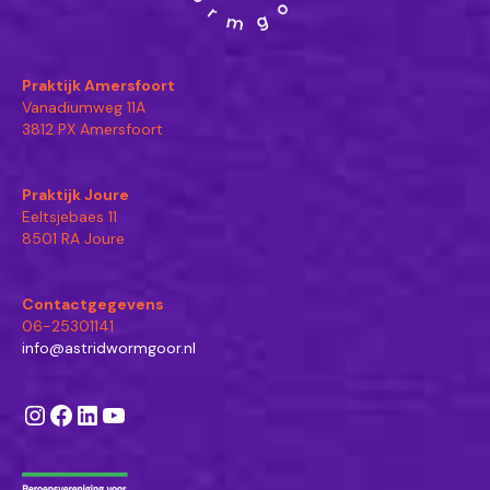
Praktijk Amersfoort
Vanadiumweg 11A
3812 PX Amersfoort
Praktijk Joure
Eeltsjebaes 11
8501 RA Joure
Contactgegevens
06-25301141
info@astridwormgoor.nl
Instagram
Facebook
LinkedIn
YouTube