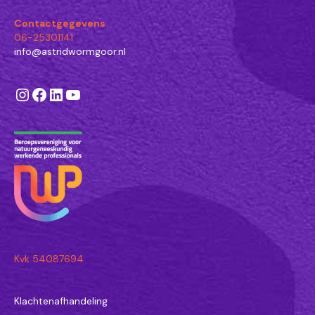
Contactgegevens
06-25301141
info@astridwormgoor.nl
Instagram
Facebook
LinkedIn
YouTube
Kvk 54087694
Klachtenafhandeling