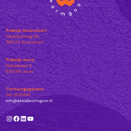
Praktijk Amersfoort
Vanadiumweg 11A
3812 PX Amersfoort
Praktijk Joure
Eeltsjebaes 11
8501 RA Joure
Contactgegevens
06-25301141
info@astridwormgoor.nl
Instagram
Facebook
LinkedIn
YouTube