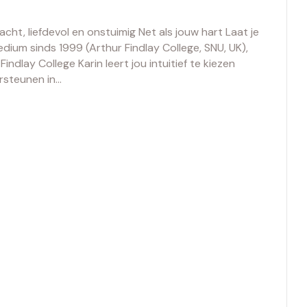
ht, liefdevol en onstuimig Net als jouw hart Laat je
edium sinds 1999 (Arthur Findlay College, SNU, UK),
ndlay College Karin leert jou intuitief te kiezen
rsteunen in…