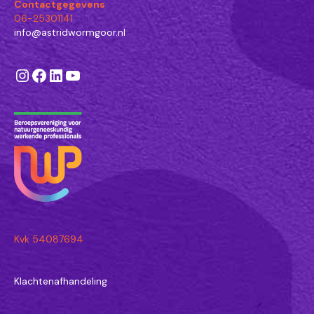
Contactgegevens
06-25301141
info@astridwormgoor.nl
Instagram
Facebook
LinkedIn
YouTube
Kvk 54087694
Klachtenafhandeling