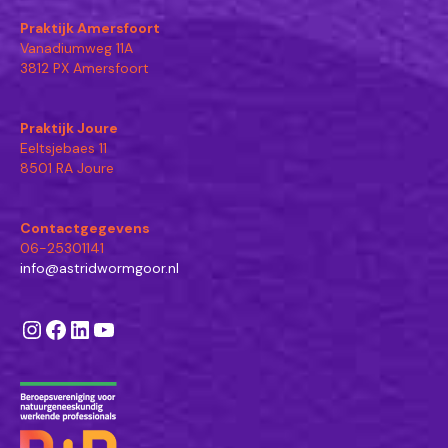
Praktijk Amersfoort
Vanadiumweg 11A
3812 PX Amersfoort
Praktijk Joure
Eeltsjebaes 11
8501 RA Joure
Contactgegevens
06-25301141
info@astridwormgoor.nl
Instagram
Facebook
LinkedIn
YouTube