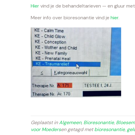
Hier
vind je de behandeltarieven — en gluur m
Meer info over bioresonantie vind je
hier
.
Geplaatst in
Algemeen
,
Bioresonantie
,
Bloesem
voor Moeders
en getagd met
bioresonantie
,
gel