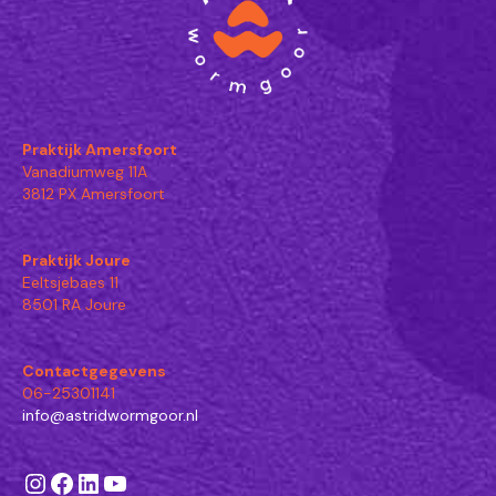
Praktijk Amersfoort
Vanadiumweg 11A
3812 PX Amersfoort
Praktijk Joure
Eeltsjebaes 11
8501 RA Joure
Contactgegevens
06-25301141
info@astridwormgoor.nl
Instagram
Facebook
LinkedIn
YouTube