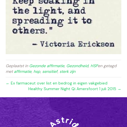
Geplaatst in
Gezonde affirmatie
,
Gezondheid
,
HSP
en getagd
met
affirmatie
,
hsp
,
sensitief
,
sterk zijn
← Ex farmaceut over list en bedrog in eigen vakgebied
Healthy Summer Night Qi Amersfoort 1 juli 2015 →