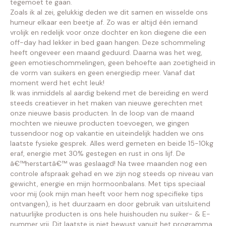
tegemoet te gaan.
Zoals ik al zei, gelukkig deden we dit samen en wisselde ons
humeur elkaar een beetje af. Zo was er altijd één iemand
vrolijk en redelijk voor onze dochter en kon diegene die een
off-day had lekker in bed gaan hangen. Deze schommeling
heeft ongeveer een maand geduurd. Daarna was het weg,
geen emotieschommelingen, geen behoefte aan zoetigheid in
de vorm van suikers en geen energiedip meer. Vanaf dat
moment werd het echt leuk!
Ik was inmiddels al aardig bekend met de bereiding en werd
steeds creatiever in het maken van nieuwe gerechten met
onze nieuwe basis producten. In de loop van de maand
mochten we nieuwe producten toevoegen, we gingen
tussendoor nog op vakantie en uiteindelijk hadden we ons
laatste fysieke gesprek. Alles werd gemeten en beide 15-10kg
eraf, energie met 30% gestegen en rust in ons lijf. De
â€™herstartâ€™ was geslaagd! Na twee maanden nog een
controle afspraak gehad en we zijn nog steeds op niveau van
gewicht, energie en mijn hormoonbalans. Met tips speciaal
voor mij (ook mijn man heeft voor hem nog specifieke tips
ontvangen), is het duurzaam en door gebruik van uitsluitend
natuurlijke producten is ons hele huishouden nu suiker- & E-
nummer vrij. Dit laatste is niet bewust vanuit het programma,