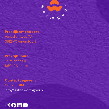
Praktijk Amersfoort
Vanadiumweg 11A
3812 PX Amersfoort
Praktijk Joure
Eeltsjebaes 11
8501 RA Joure
Contactgegevens
06-25301141
info@astridwormgoor.nl
Instagram
Facebook
LinkedIn
YouTube