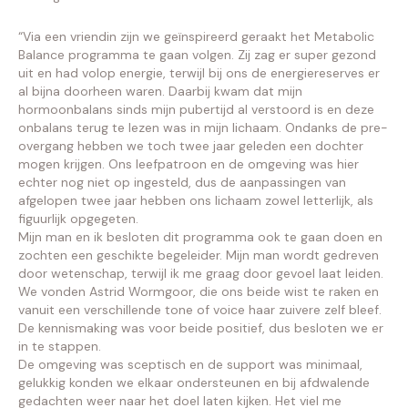
“Via een vriendin zijn we geïnspireerd geraakt het Metabolic
Balance programma te gaan volgen. Zij zag er super gezond
uit en had volop energie, terwijl bij ons de energiereserves er
al bijna doorheen waren. Daarbij kwam dat mijn
hormoonbalans sinds mijn pubertijd al verstoord is en deze
onbalans terug te lezen was in mijn lichaam. Ondanks de pre-
overgang hebben we toch twee jaar geleden een dochter
mogen krijgen. Ons leefpatroon en de omgeving was hier
echter nog niet op ingesteld, dus de aanpassingen van
afgelopen twee jaar hebben ons lichaam zowel letterlijk, als
figuurlijk opgegeten.
Mijn man en ik besloten dit programma ook te gaan doen en
zochten een geschikte begeleider. Mijn man wordt gedreven
door wetenschap, terwijl ik me graag door gevoel laat leiden.
We vonden Astrid Wormgoor, die ons beide wist te raken en
vanuit een verschillende tone of voice haar zuivere zelf bleef.
De kennismaking was voor beide positief, dus besloten we er
in te stappen.
De omgeving was sceptisch en de support was minimaal,
gelukkig konden we elkaar ondersteunen en bij afdwalende
gedachten weer naar het doel laten kijken. Het viel me