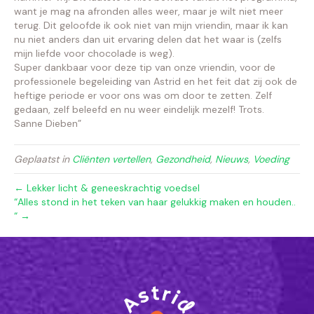
want je mag na afronden alles weer, maar je wilt niet meer
terug. Dit geloofde ik ook niet van mijn vriendin, maar ik kan
nu niet anders dan uit ervaring delen dat het waar is (zelfs
mijn liefde voor chocolade is weg).
Super dankbaar voor deze tip van onze vriendin, voor de
professionele begeleiding van Astrid en het feit dat zij ook de
heftige periode er voor ons was om door te zetten. Zelf
gedaan, zelf beleefd en nu weer eindelijk mezelf! Trots.
Sanne Dieben”
Geplaatst in
Cliënten vertellen
,
Gezondheid
,
Nieuws
,
Voeding
← Lekker licht & geneeskrachtig voedsel
“Alles stond in het teken van haar gelukkig maken en houden..
“ →