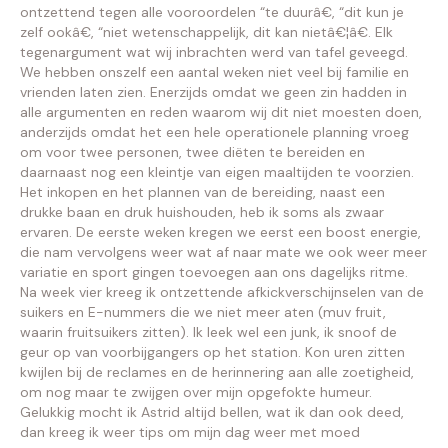
ontzettend tegen alle vooroordelen “te duurâ€, “dit kun je
zelf ookâ€, “niet wetenschappelijk, dit kan nietâ€¦â€. Elk
tegenargument wat wij inbrachten werd van tafel geveegd.
We hebben onszelf een aantal weken niet veel bij familie en
vrienden laten zien. Enerzijds omdat we geen zin hadden in
alle argumenten en reden waarom wij dit niet moesten doen,
anderzijds omdat het een hele operationele planning vroeg
om voor twee personen, twee diëten te bereiden en
daarnaast nog een kleintje van eigen maaltijden te voorzien.
Het inkopen en het plannen van de bereiding, naast een
drukke baan en druk huishouden, heb ik soms als zwaar
ervaren. De eerste weken kregen we eerst een boost energie,
die nam vervolgens weer wat af naar mate we ook weer meer
variatie en sport gingen toevoegen aan ons dagelijks ritme.
Na week vier kreeg ik ontzettende afkickverschijnselen van de
suikers en E-nummers die we niet meer aten (muv fruit,
waarin fruitsuikers zitten). Ik leek wel een junk, ik snoof de
geur op van voorbijgangers op het station. Kon uren zitten
kwijlen bij de reclames en de herinnering aan alle zoetigheid,
om nog maar te zwijgen over mijn opgefokte humeur.
Gelukkig mocht ik Astrid altijd bellen, wat ik dan ook deed,
dan kreeg ik weer tips om mijn dag weer met moed