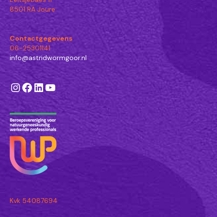
8501 RA Joure
Contactgegevens
06-25301141
info@astridwormgoor.nl
Instagram
Facebook
LinkedIn
YouTube
Kvk 54087694