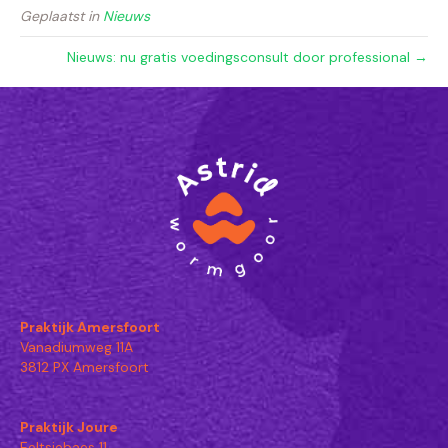
Geplaatst in
Nieuws
Nieuws: nu gratis voedingsconsult door professional →
Praktijk Amersfoort
Vanadiumweg 11A
3812 PX Amersfoort
Praktijk Joure
Eeltsjebaes 11