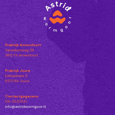
Praktijk Amersfoort
Vanadiumweg 11A
3812 PX Amersfoort
Praktijk Joure
Eeltsjebaes 11
8501 RA Joure
Contactgegevens
06-25301141
info@astridwormgoor.nl