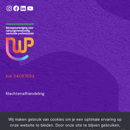
Instagram
Facebook
LinkedIn
YouTube
Kvk 54087694
Klachtenafhandeling
Wij maken gebruik van cookies om je een optimale ervaring op
© 2026 Astrid Wormgoor - Natuurgeneeskundige in Amersfoort en
onze website te bieden. Door onze site te blijven gebruiken,
Joure