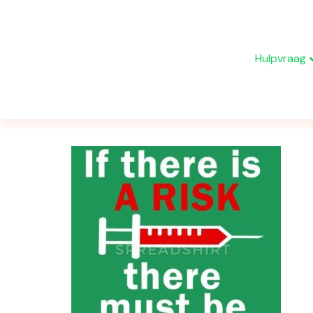
Hulpvraag
Berichten getagd ‘corona’