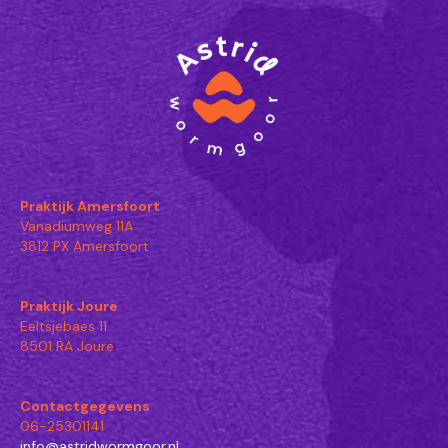
Praktijk Amersfoort
Vanadiumweg 11A
3812 PX Amersfoort
Praktijk Joure
Eeltsjebaes 11
8501 RA Joure
Contactgegevens
06-25301141
info@astridwormgoor.nl