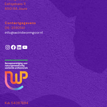
Eeltsjebaes 11
8501 RA Joure
Contactgegevens
06-25301141
info@astridwormgoor.nl
Instagram
Facebook
LinkedIn
YouTube
Kvk 54087694