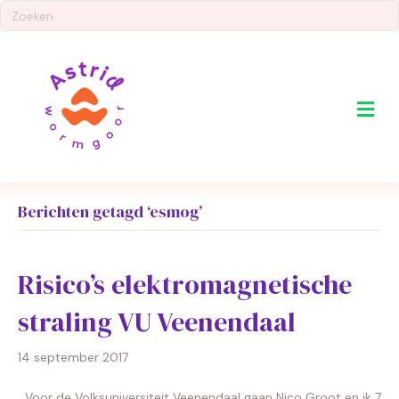
Me
Berichten getagd ‘esmog’
Risico’s elektromagnetische
straling VU Veenendaal
14 september 2017
Voor de Volksuniversiteit Veenendaal gaan Nico Groot en ik 7