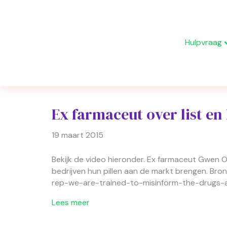
Hulpvraag
Berichten getagd ‘medicatie’
Ex farmaceut over list en
19 maart 2015
Bekijk de video hieronder. Ex farmaceut Gwen O
bedrijven hun pillen aan de markt brengen. Br
rep-we-are-trained-to-misinform-the-drugs-
Lees meer