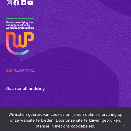
Instagram
Facebook
LinkedIn
YouTube
Kvk 54087694
Klachtenafhandeling
Wij maken gebruik van cookies om je een optimale ervaring op
© 2026 Astrid Wormgoor - Natuurgeneeskundige in Amersfoort en
onze website te bieden. Door onze site te blijven gebruiken,
Joure
stem je in met ons cookiebeleid.