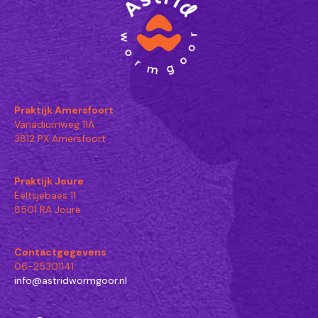
Praktijk Amersfoort
Vanadiumweg 11A
3812 PX Amersfoort
Praktijk Joure
Eeltsjebaes 11
8501 RA Joure
Contactgegevens
06-25301141
info@astridwormgoor.nl