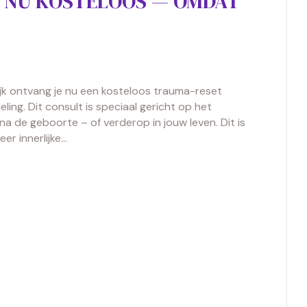
 NU KOSTELOOS — OMDAT
jk ontvang je nu een kosteloos trauma-reset
ing. Dit consult is speciaal gericht op het
a de geboorte – of verderop in jouw leven. Dit is
er innerlijke…