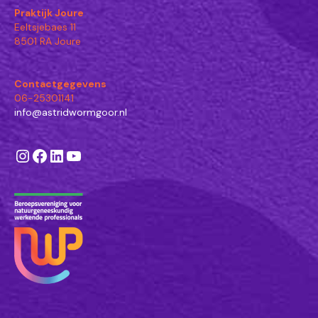
Praktijk Joure
Eeltsjebaes 11
8501 RA Joure
Contactgegevens
06-25301141
info@astridwormgoor.nl
Instagram
Facebook
LinkedIn
YouTube