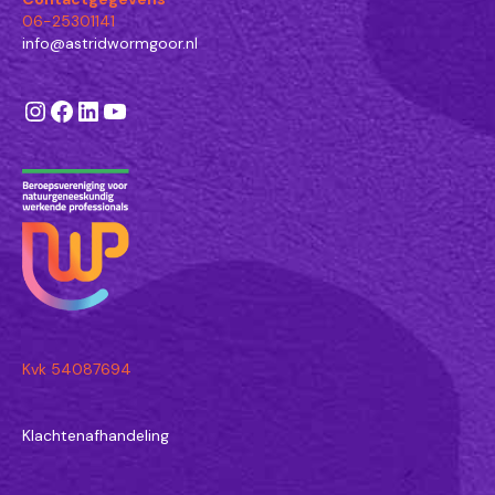
06-25301141
info@astridwormgoor.nl
Instagram
Facebook
LinkedIn
YouTube
Kvk 54087694
Klachtenafhandeling