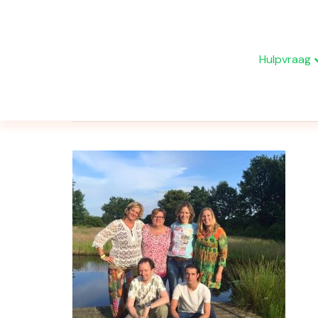
Hulpvraag
Berichten getagd ‘geaard’