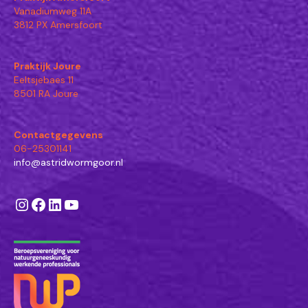
Vanadiumweg 11A
3812 PX Amersfoort
Praktijk Joure
Eeltsjebaes 11
8501 RA Joure
Contactgegevens
06-25301141
info@astridwormgoor.nl
Instagram
Facebook
LinkedIn
YouTube