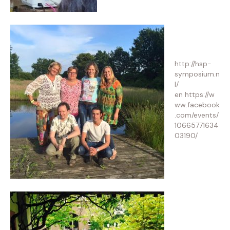
http://hsp-
symposium.n
l/
en https://w
ww.facebook
.com/events/
10665771634
03190/