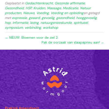
Geplaatst in
Gedachtenkracht
,
Gezonde affirmatie
,
Gezondheid
,
HSP
,
Kruiden
,
Massage
,
Medicatie
,
Natuur
producten
,
Nieuws
,
Voeding
,
Voeding en opleiding
en getagd
met
expressie
,
geaard
,
gevoelig
,
gezondheid
,
hooggevoelig
,
hsp
,
informatie
,
lezing
,
natuurgeneeskunde
,
spiritueel
,
symposium
,
verbinding
,
workshop
← NIEUW: Bloemen voor de ziel 2
Pak de oorzaak van slaapapneu aan! →
Praktijk Amersfoort