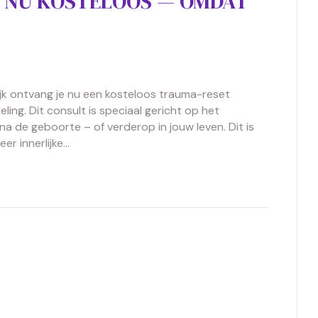
 NU KOSTELOOS — OMDAT
jk ontvang je nu een kosteloos trauma-reset
ing. Dit consult is speciaal gericht op het
a de geboorte – of verderop in jouw leven. Dit is
er innerlijke…