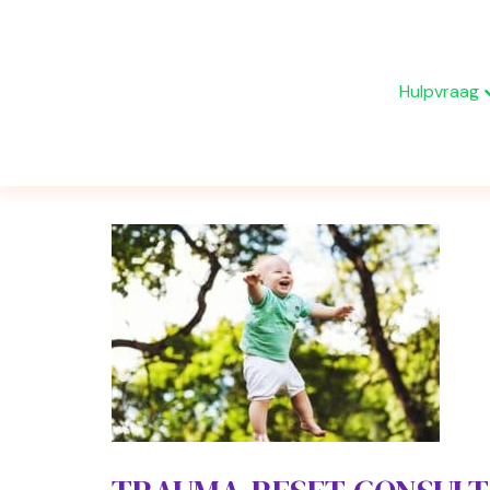
Hulpvraag
Berichten getagd ‘gelukkig’