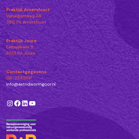
Praktijk Amersfoort
Vanadiumweg 11A
3812 PX Amersfoort
Praktijk Joure
Eeltsjebaes 11
8501 RA Joure
Contactgegevens
06-25301141
info@astridwormgoor.nl
Instagram
Facebook
LinkedIn
YouTube