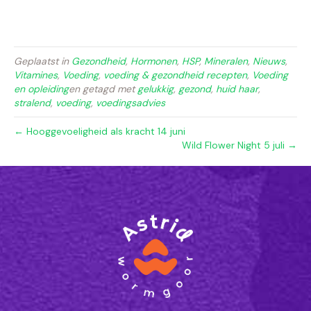
Geplaatst in
Gezondheid
,
Hormonen
,
HSP
,
Mineralen
,
Nieuws
,
Vitamines
,
Voeding
,
voeding & gezondheid recepten
,
Voeding
en opleiding
en getagd met
gelukkig
,
gezond
,
huid haar
,
stralend
,
voeding
,
voedingsadvies
← Hooggevoeligheid als kracht 14 juni
Wild Flower Night 5 juli →