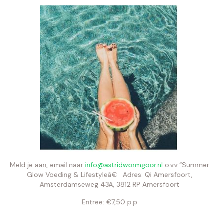
Meld je aan, email naar
info@astridwormgoor.nl
o.v.v “Summer
Glow Voeding & Lifestyleâ€ Adres: Qi Amersfoort,
Amsterdamseweg 43A, 3812 RP Amersfoort
Entree: €7,50 p.p