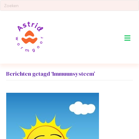
Me
Berichten getagd ‘Immuunsysteem’