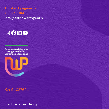
Contactgegevens
06-25301141
info@astridwormgoor.nl
Instagram
Facebook
LinkedIn
YouTube
Kvk 54087694
Klachtenafhandeling