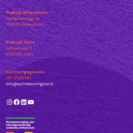
Praktijk Amersfoort
Vanadiumweg 11A
3812 PX Amersfoort
Praktijk Joure
Eeltsjebaes 11
8501 RA Joure
Contactgegevens
06-25301141
info@astridwormgoor.nl
Instagram
Facebook
LinkedIn
YouTube