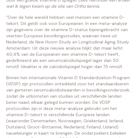
door een goede Vitamine D spiegel. Lees hieronder een artikel
wat ik tegen kwam op de site van Ortho kennis.
“Over de hele wereld hebben veel mensen een vitamine D-
tekort. Dit geldt ook voor Europeanen. In een meta-analyse
zijn gegevens over de vitamine D-status bijeengebracht van
veertien Europese bevolkingsstudies, waarvan twee uit
Nederland, de New Hoorn Study en Longitudinal Aging Study
Amsterdam. Uit deze nieuwe analyse blijkt dat maar liefst
40,4% van de Europeanen een vitamine D-tekort heeft,
gedefinieerd als een serumcalcidiolspiegel lager dan 50
nmol/l. Idealiter is de calcidiolspiegel hoger dan 75 nmol/l.
Binnen het internationale Vitamin D Standardization Program
(VDSP) zijn protocollen ontwikkeld voor het standaardiseren
van gemeten serumcalcidiolwaarden in bevolkingsonderzoek,
zodat de uitkomsten van studies uit verschillende landen
beter naast elkaar gelegd kunnen worden. De VDSP
protocollen zijn in deze meta-analyse gebruikt om het
vitamine D-tekort in verschillende Europese landen
(waaronder Denemarken, Noorwegen, Griekenland, Ierland,
Duitsland, Groot-Brittannië, Nederland, Finland, IJsland)
nauwkeuriger in kaart te brengen. De onderzoekers bekeken