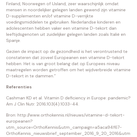
Finland, Noorwegen of IJsland, zeer waarschijnlijk omdat
mensen in noordelijker gelegen landen gewend zijn vitamine
D-supplementen en/of vitamine D-verrijkte
voedingsmiddelen te gebruiken. Nederlandse kinderen en
adolescenten hebben vaker een vitamine D-tekort dan
leeftijdsgenoten uit zuidelijker gelegen landen zoals Italië en
Spanje.
Gezien de impact op de gezondheid is het verontrustend te
constateren dat zoveel Europeanen een vitamine D-tekort
hebben. Het is van groot belang dat op Europees niveau
maatregelen worden getroffen om het wijdverbreide vitamine
D-tekort in te dammen.”
Referenties
Cashman KD et al. Vitamin D deficiency in Europe: pandemic?
Am J Clin Nutr. 2016;103(4):1033-44.
Bron: http://www.orthokennis.nl/nieuws/vitamine-d-tekort-
europeanen?
utm_source=OrthoKennis&utm_campaign=a5aca94f67-
OrthoKennis_nieuwsbrief_september_2016_9_20_2016&utm