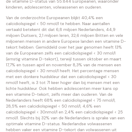
de vitamine D-status van 55.844 Europeanen, waaronder
kinderen, adolescenten, volwassenen en ouderen.
Van de onderzochte Europeanen blijkt 40,4% een
calcidiolspiegel < 50 nmol/l te hebben. Naar aantallen
vertaald betekent dit dat 6,8 miljoen Nederlanders, 44,9
miljoen Duitsers, 2,1 miljoen Ieren, 32,6 miljoen Britten en vele
miljoenen mensen in andere Europese landen een vitamine D-
tekort hebben. Gemiddeld over het jaar genomen heeft 13%
van de Europeanen zelfs een calcidiolspiegel < 30 nmol/l
(ernstig vitamine D-tekort), terwijl tussen oktober en maart
17,7% en tussen april en november 8,3% van de mensen een
calcidiolspiegel < 30 nmol/l heeft. Het percentage mensen
met een donkere huidskleur dat een calcidiolspiegel < 30
nmol/l heeft, is 3 tot 71 keer hoger dan bij mensen met een
lichte huidskleur. Ook hebben adolescenten meer kans op
een vitamine D-tekort, zelfs meer dan ouderen. Van de
Nederlanders heeft 68% een calcidiolspiegel < 75 nmol/l,
28,5% een calcidiolspiegel < 50 nmol/l, 4,6% een
calcidiolspiegel < 30nmol/l en 2,4% een calcidiolspiegel < 25
nmol/l. Slechts bij 32% van de Nederlanders is sprake van een
optimale vitamine D-status. Nederlandse volwassenen
hebben vaker een vitamine D-tekort dan volwassenen uit