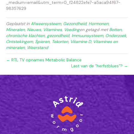
_medium=email&utm_term=0_f24822efe7-a5aca94f67-
98357629
Geplaatst in
Afweersysteem
,
Gezondheid
,
Hormonen
,
Mineralen
,
Nieuws
,
Vitamines
,
Voeding
en getagd met
Botten
,
chronische klachten
,
gezondheid
,
Immuunsysteem
,
Onderzoek
,
Ontstekingem
,
Spieren
,
Tekorten
,
Vitamine D
,
Vitamines en
mineralen
,
Weerstand
← RTL TV opnames Metabolic Balance
Last van de “herfstblues”? →