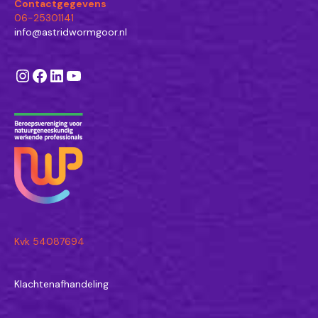
Contactgegevens
06-25301141
info@astridwormgoor.nl
Instagram
Facebook
LinkedIn
YouTube
Kvk 54087694
Klachtenafhandeling