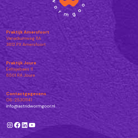
Praktijk Amersfoort
Vanadiumweg 11A
3812 PX Amersfoort
Praktijk Joure
Eeltsjebaes 11
8501 RA Joure
Contactgegevens
06-25301141
info@astridwormgoor.nl
Instagram
Facebook
LinkedIn
YouTube