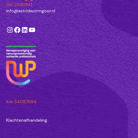
06-25301141
info@astridwormgoor.nl
Instagram
Facebook
LinkedIn
YouTube
Kvk 54087694
Klachtenafhandeling