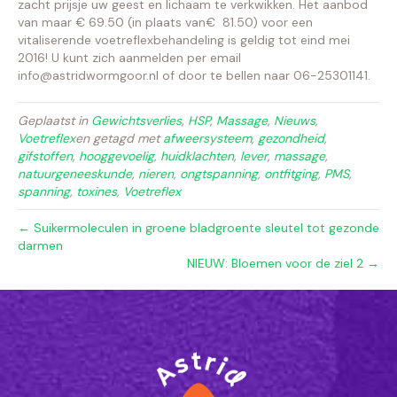
zacht prijsje uw geest en lichaam te verkwikken. Het aanbod
van maar € 69.50 (in plaats van€ 81.50) voor een
vitaliserende voetreflexbehandeling is geldig tot eind mei
2016! U kunt zich aanmelden per email
info@astridwormgoor.nl of door te bellen naar 06-25301141.
Geplaatst in
Gewichtsverlies
,
HSP
,
Massage
,
Nieuws
,
Voetreflex
en getagd met
afweersysteem
,
gezondheid
,
gifstoffen
,
hooggevoelig
,
huidklachten
,
lever
,
massage
,
natuurgeneeskunde
,
nieren
,
ongtspanning
,
ontfitging
,
PMS
,
spanning
,
toxines
,
Voetreflex
← Suikermoleculen in groene bladgroente sleutel tot gezonde
darmen
NIEUW: Bloemen voor de ziel 2 →