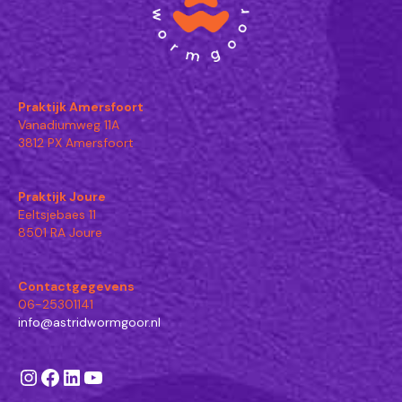
Praktijk Amersfoort
Vanadiumweg 11A
3812 PX Amersfoort
Praktijk Joure
Eeltsjebaes 11
8501 RA Joure
Contactgegevens
06-25301141
info@astridwormgoor.nl
Instagram
Facebook
LinkedIn
YouTube