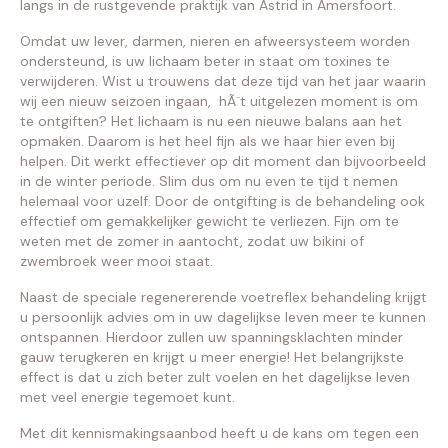
langs in de rustgevende praktijk van Astrid in Amersfoort.
Omdat uw lever, darmen, nieren en afweersysteem worden
ondersteund, is uw lichaam beter in staat om toxines te
verwijderen. Wist u trouwens dat deze tijd van het jaar waarin
wij een nieuw seizoen ingaan, hÃ¨t uitgelezen moment is om
te ontgiften? Het lichaam is nu een nieuwe balans aan het
opmaken. Daarom is het heel fijn als we haar hier even bij
helpen. Dit werkt effectiever op dit moment dan bijvoorbeeld
in de winter periode. Slim dus om nu even te tijd t nemen
helemaal voor uzelf. Door de ontgifting is de behandeling ook
effectief om gemakkelijker gewicht te verliezen. Fijn om te
weten met de zomer in aantocht, zodat uw bikini of
zwembroek weer mooi staat.
Naast de speciale regenererende voetreflex behandeling krijgt
u persoonlijk advies om in uw dagelijkse leven meer te kunnen
ontspannen. Hierdoor zullen uw spanningsklachten minder
gauw terugkeren en krijgt u meer energie! Het belangrijkste
effect is dat u zich beter zult voelen en het dagelijkse leven
met veel energie tegemoet kunt.
Met dit kennismakingsaanbod heeft u de kans om tegen een