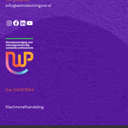
info@astridwormgoor.nl
Instagram
Facebook
LinkedIn
YouTube
Kvk 54087694
Klachtenafhandeling