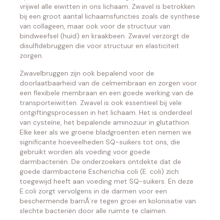
vrijwel alle eiwitten in ons lichaam. Zwavel is betrokken
bij een groot aantal lichaamsfuncties zoals de synthese
van collageen, maar ook voor de structuur van
bindweefsel (huid) en kraakbeen. Zwavel verzorgt de
disulfidebruggen die voor structuur en elasticiteit
zorgen.
Zwavelbruggen zijn ook bepalend voor de
doorlaatbaarheid van de celmembraan en zorgen voor
een flexibele membraan en een goede werking van de
transporteiwitten. Zwavel is ook essentieel bij vele
ontgiftingsprocessen in het lichaam. Het is onderdeel
van cysteïne, het bepalende aminozuur in glutathion.
Elke keer als we groene bladgroenten eten nemen we
significante hoeveelheden SQ-suikers tot ons, die
gebruikt worden als voeding voor goede
darmbacteriën. De onderzoekers ontdekte dat de
goede darmbacterie Escherichia coli (E. coli) zich
toegewijd heeft aan voeding met SQ-suikers. En deze
E.coli zorgt vervolgens in de darmen voor een
beschermende barriÃ¨re tegen groei en kolonisatie van
slechte bacteriën door alle ruimte te claimen.