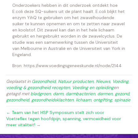
Onderzoekers hebben in dit onderzoek ontdekt hoe
E.coli deze SQ-suikers uit de plant haalt. E.coli blijkt het
enzym YihQ te gebruiken om het zwavelhoudende
suiker te kunnen opnemen en om te zetten naar zwavel
en koolstof. Dit zwavel kan dan in het hele lichaam
gebruikt en hergebruikt worden in de zwavelcyclus. De
studie was een samenwerking tussen de Universiteit
van Melbourne in Australië en de Universiteit van York in
Engeland.
Bron: https://www.voedingsgeneeskunde.nl/node/2144
Geplaatst in
Gezondheid
,
Natuur producten
,
Nieuws
,
Voeding
,
voeding & gezondheid recepten
,
Voeding en opleiding
en
getagd met
bladgroen
,
darm
,
darmbacterien
,
darmen
,
gezond
,
gezondheid
,
gezondheidsklachten
,
lichaam
,
ontgifting
,
spinazie
← Team van het HSP Symposium stelt zich voor
Voetreflex tegen hoofdpijn, spanning, vermoeidheid voor
meer vitaliteit! →