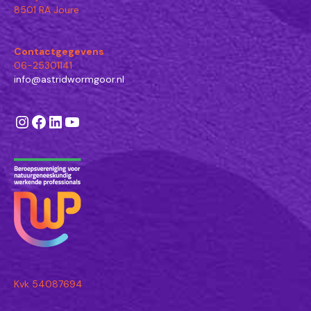
8501 RA Joure
Contactgegevens
06-25301141
info@astridwormgoor.nl
Instagram
Facebook
LinkedIn
YouTube
Kvk 54087694