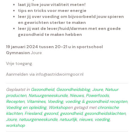
laat jij live jouw vitaliteit meten!
tips en tricks voor meer energie
leer jij over voeding om bijvoorbeeld jouw spieren
en gewrichten sterker te maken
leer jij wat de lever/huid/darmen met een goede
gezondheid te maken hebben
19 januari 2024 tussen 20-21 u in sportschool
Gymnasion
Joure
Vrije toegang.
Aanmelden via info@astridwormgoor.nl
Geplaatst in
Gezondheid
,
Gezondheidsblog
,
Joure
,
Natuur
producten
,
Natuurgeneeskunde
,
Nieuws
,
Powerfoods
,
Recepten
,
Vitamines
,
Voeding
,
voeding & gezondheid recepten
,
Voeding en opleiding
,
Workshop
en getagd met
chronische
klachten
,
Friesland
,
gezond
,
gezondheid
,
gezondheidsklachten
,
Joure
,
natuurgeneeskunde
,
natuurlijk
,
nieuws
,
voeding
,
workshop