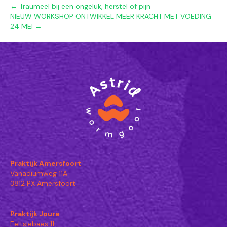
← Traumeel bij een ongeluk, herstel of pijn
NIEUW WORKSHOP ONTWIKKEL MEER KRACHT MET VOEDING
24 MEI →
Praktijk Amersfoort
Vanadiumweg 11A
3812 PX Amersfoort
Praktijk Joure
Eeltsjebaes 11