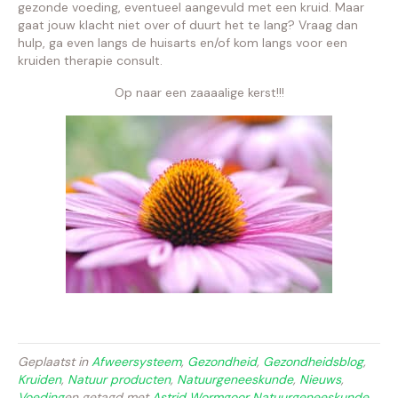
gezonde voeding, eventueel aangevuld met een kruid. Maar
gaat jouw klacht niet over of duurt het te lang? Vraag dan
hulp, ga even langs de huisarts en/of kom langs voor een
kruiden therapie consult.
Op naar een zaaaalige kerst!!!
Geplaatst in
Afweersysteem
,
Gezondheid
,
Gezondheidsblog
,
Kruiden
,
Natuur producten
,
Natuurgeneeskunde
,
Nieuws
,
Voeding
en getagd met
Astrid Wormgoor Natuurgeneeskunde
,