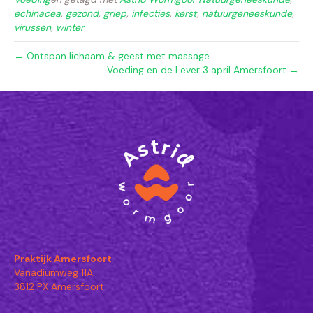
echinacea
,
gezond
,
griep
,
infecties
,
kerst
,
natuurgeneeskunde
,
virussen
,
winter
← Ontspan lichaam & geest met massage
Voeding en de Lever 3 april Amersfoort →
Praktijk Amersfoort
Vanadiumweg 11A
3812 PX Amersfoort