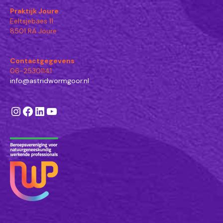
Praktijk Joure
Eeltsjebaes 11
8501 RA Joure
Contactgegevens
06-25301141
info@astridwormgoor.nl
Instagram
Facebook
LinkedIn
YouTube