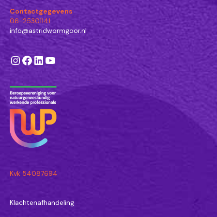
Contactgegevens
06-25301141
info@astridwormgoor.nl
Instagram
Facebook
LinkedIn
YouTube
Kvk 54087694
Klachtenafhandeling