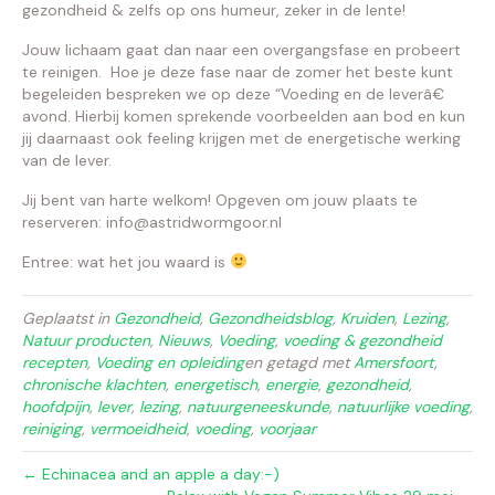
gezondheid & zelfs op ons humeur, zeker in de lente!
Jouw lichaam gaat dan naar een overgangsfase en probeert
te reinigen. Hoe je deze fase naar de zomer het beste kunt
begeleiden bespreken we op deze “Voeding en de leverâ€
avond. Hierbij komen sprekende voorbeelden aan bod en kun
jij daarnaast ook feeling krijgen met de energetische werking
van de lever.
Jij bent van harte welkom! Opgeven om jouw plaats te
reserveren: info@astridwormgoor.nl
Entree: wat het jou waard is
Geplaatst in
Gezondheid
,
Gezondheidsblog
,
Kruiden
,
Lezing
,
Natuur producten
,
Nieuws
,
Voeding
,
voeding & gezondheid
recepten
,
Voeding en opleiding
en getagd met
Amersfoort
,
chronische klachten
,
energetisch
,
energie
,
gezondheid
,
hoofdpijn
,
lever
,
lezing
,
natuurgeneeskunde
,
natuurlijke voeding
,
reiniging
,
vermoeidheid
,
voeding
,
voorjaar
← Echinacea and an apple a day:-)