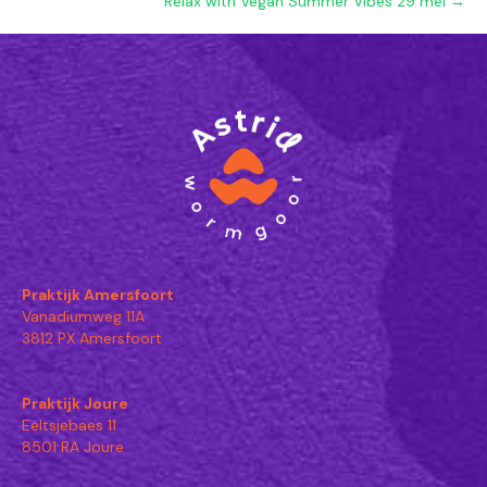
Relax with Vegan Summer Vibes 29 mei →
Praktijk Amersfoort
Vanadiumweg 11A
3812 PX Amersfoort
Praktijk Joure
Eeltsjebaes 11
8501 RA Joure