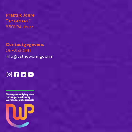
Praktijk Joure
Eeltsjebaes 11
8501 RA Joure
Contactgegevens
06-25301141
info@astridwormgoor.nl
Instagram
Facebook
LinkedIn
YouTube