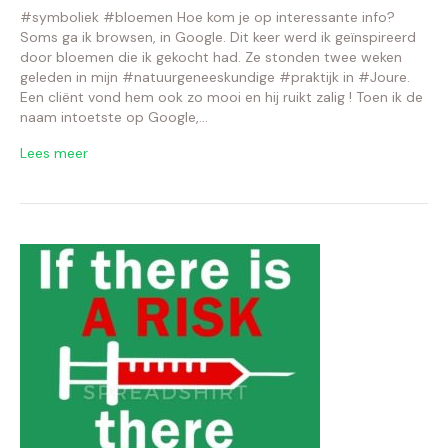
#symboliek #bloemen Hoe kom je op interessante info?
Soms ga ik browsen, in Google. Dit keer werd ik geïnspireerd
door bloemen die ik gekocht had. Ze stonden twee weken
geleden in mijn #natuurgeneeskundige #praktijk in #Joure.
Een cliënt vond hem ook zo mooi en hij ruikt zalig ! Toen ik de
naam intoetste op Google,…
Lees meer