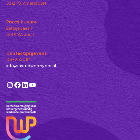
3812 PX Amersfoort
Praktijk Joure
Eeltsjebaes 11
8501 RA Joure
Contactgegevens
06-25301141
info@astridwormgoor.nl
Instagram
Facebook
LinkedIn
YouTube