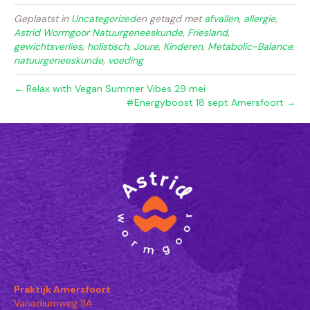
Geplaatst in
Uncategorized
en getagd met
afvallen
,
allergie
,
Astrid Wormgoor Natuurgeneeskunde
,
Friesland
,
gewichtsverlies
,
holistisch
,
Joure
,
Kinderen
,
Metabolic-Balance
,
natuurgeneeskunde
,
voeding
← Relax with Vegan Summer Vibes 29 mei
#Energyboost 18 sept Amersfoort →
Praktijk Amersfoort
Vanadiumweg 11A