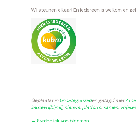
Wij steunen elkaar! En iedereen is welkom en gel
Geplaatst in
Uncategorized
en getagd met
Amer
keuzevrijbijmij
,
nieuws
,
platform
,
samen
,
vrijeke
← Symboliek van bloemen