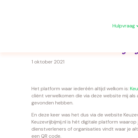
Hulpvraag
Platform Keuzevrijbij
1 oktober 2021
Het platform waar iederéén altijd welkom is:
Keuz
cliënt verwelkomen die via deze website mij als 
gevonden hebben.
En deze keer was het dus via de website Keuzevrij
Keuzevrijbijmij.nl is hét digitale platform waarop
dienstverleners of organisaties vindt waar je al
een QR code.