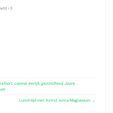
iefd <3
sfoort
,
cojona
,
eerlijk
,
gezondheid
,
Joure
,
uze
Lunchtijd met Astrid: extra Magnesium →