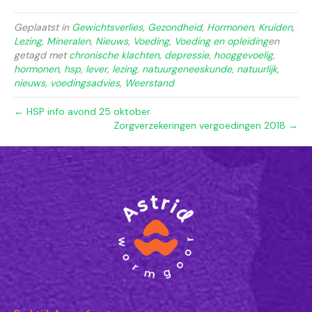
Geplaatst in
Gewichtsverlies
,
Gezondheid
,
Hormonen
,
Kruiden
,
Lezing
,
Mineralen
,
Nieuws
,
Voeding
,
Voeding en opleiding
en
getagd met
chronische klachten
,
depressie
,
hooggevoelig
,
hormonen
,
hsp
,
lever
,
lezing
,
natuurgeneeskunde
,
natuurlijk
,
nieuws
,
voedingsadvies
,
Weerstand
← HSP info avond 25 oktober
Zorgverzekeringen vergoedingen 2018 →