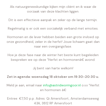
Als natuurgeneeskundige kijken mijn cliënt en ik waar de
oorzaak van deze klachten liggen.
Dit is een effectieve aanpak en zeker op de lange termijn.
Regelmatig is er ook een oorzakelijk verband met emoties.
Hormonen en de lever hebben beiden een grote invloed op
onze gezondheid, zeker in de herfst! Jouw lichaam gaat dan
naar een overgangsfase.
Hoe je deze fase naar de winter het beste kunt begeleiden
bespreken we op deze “Herfst en hormonenâ€ avond.
Jij bent van harte welkom!
Zet in agenda: woensdag 18 oktober om 19:30-20:30 u.
Meld je aan, email naar
info@astridwormgoor.nl
o.v.v “Herfst
en hormonen â€
Entree: €7,50 p.p. Adres: Qi Amersfoort, Amsterdamseweg
43A, 3812 RP Amersfoort