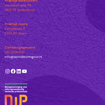
Praktijk Amersfoort
Vanadiumweg 11A
3812 PX Amersfoort
Praktijk Joure
Eeltsjebaes 11
8501 RA Joure
Contactgegevens
06-25301141
info@astridwormgoor.nl
Instagram
Facebook
LinkedIn
YouTube