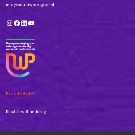
info@astridwormgoor.nl
Instagram
Facebook
LinkedIn
YouTube
Kvk 54087694
Klachtenafhandeling