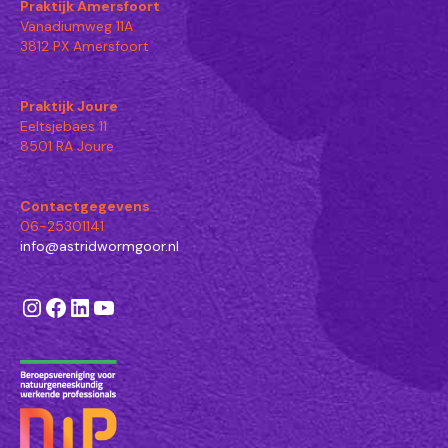
Praktijk Amersfoort
Vanadiumweg 11A
3812 PX Amersfoort
Praktijk Joure
Eeltsjebaes 11
8501 RA Joure
Contactgegevens
06-25301141
info@astridwormgoor.nl
Instagram
Facebook
LinkedIn
YouTube